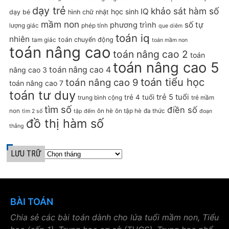
dạy trẻ
khảo sát hàm số
IQ
học sinh
dạy bé
hình chữ nhật
mầm non
số tự
phương trình
lượng giác
phép tính
que diêm
toán iq
nhiên
toán chuyển động
tam giác
toán mầm non
toán nâng cao
toán nâng cao 2
toán
toán nâng cao 5
toán nâng cao 4
nâng cao 3
toán tiểu học
toán nâng cao 9
toán nâng cao 7
toán tư duy
trẻ 5 tuổi
trẻ 4 tuổi
trung bình cộng
trẻ mầm
tìm số
điền số
non
ôn hè
ôn tập hè
đa thức
tìm 2 số
tập đếm
đoạn
đồ thị hàm số
thẳng
LƯU TRỮ
BÀI TOÁN
Chia sẻ các bài toán dành cho lứa tuổi mầm non, Tiểu