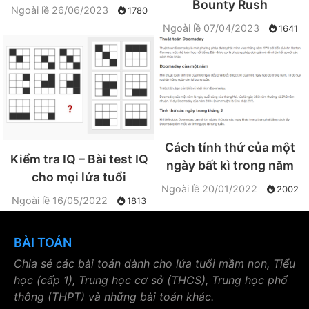
Bounty Rush
Ngoài lề
26/06/2023
1780
Ngoài lề
07/04/2023
1641
Cách tính thứ của một
Kiểm tra IQ – Bài test IQ
ngày bất kì trong năm
cho mọi lứa tuổi
Ngoài lề
20/01/2022
2002
Ngoài lề
16/05/2022
1813
BÀI TOÁN
Chia sẻ các bài toán dành cho lứa tuổi mầm non, Tiểu
học (cấp 1), Trung học cơ sở (THCS), Trung học phổ
thông (THPT) và những bài toán khác.