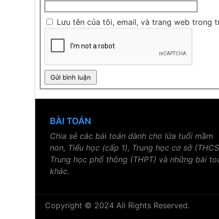
Lưu tên của tôi, email, và trang web trong t
BÀI TOÁN
Chia sẻ các bài toán dành cho lứa tuổi mầm
non, Tiểu học (cấp 1), Trung học cơ sở (THCS
Trung học phổ thông (THPT) và những bài to
khác.
Copyright © 2024 All Rights Reserved.