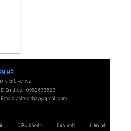
ÊN HỆ
Địa chỉ: Hà Nội
Điện thoại: 0982633523
Email: baitoanhay@gmail.com
ết
Điều khoản
Bảo mật
Liên hệ