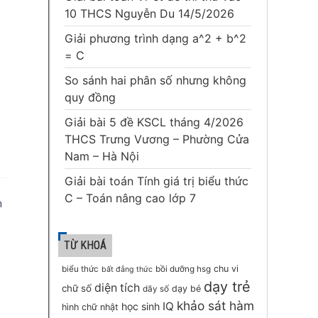
10 THCS Nguyễn Du 14/5/2026
Giải phương trình dạng a^2 + b^2
= C
So sánh hai phân số nhưng không
quy đồng
Giải bài 5 đề KSCL tháng 4/2026
THCS Trưng Vương – Phường Cửa
Nam – Hà Nội
Giải bài toán Tính giá trị biểu thức
C – Toán nâng cao lớp 7
TỪ KHOÁ
chu vi
biểu thức
bồi dưỡng hsg
bất đẳng thức
dạy trẻ
diện tích
chữ số
dạy bé
dãy số
khảo sát hàm
IQ
học sinh
hình chữ nhật