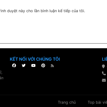
rình duyệt này cho lần bình luận kế tiếp của tôi.
KẾT NỐI VỚI CHÚNG TÔI
LI
),
án
Trang chủ
Top bài vi