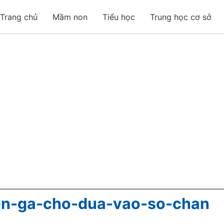
Trang chủ
Mầm non
Tiểu học
Trung học cơ sở
con-ga-cho-dua-vao-so-chan