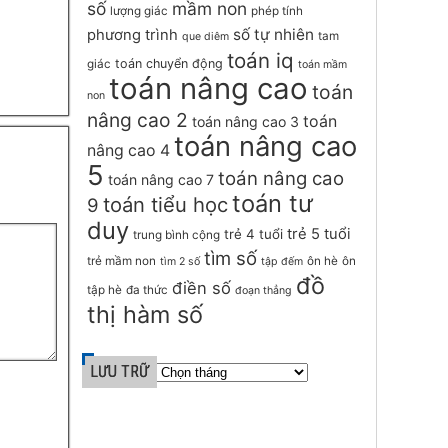
số
mầm non
lượng giác
phép tính
số tự nhiên
phương trình
tam
que diêm
toán iq
toán chuyển động
giác
toán mầm
toán nâng cao
toán
non
nâng cao 2
toán
toán nâng cao 3
toán nâng cao
nâng cao 4
5
toán nâng cao
toán nâng cao 7
toán tư
toán tiểu học
9
duy
trẻ 5 tuổi
trẻ 4 tuổi
trung bình cộng
tìm số
trẻ mầm non
ôn hè
ôn
tìm 2 số
tập đếm
đồ
điền số
tập hè
đa thức
đoạn thẳng
thị hàm số
LƯU TRỮ