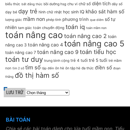
diện tích
chữ số
chu vi
biểu thức
bồi dưỡng hsg
dãy số
bất đẳng thức
dạy trẻ
khảo sát hàm số
IQ
học sinh
dạy bé
hình chữ nhật
mầm non
số tự
phương trình
lượng giác
phép tính
que diêm
toán iq
nhiên
toán chuyển động
tam giác
toán mầm non
toán nâng cao
toán nâng cao 2
toán
toán nâng cao 5
toán nâng cao 4
nâng cao 3
toán tiểu học
toán nâng cao 9
toán nâng cao 7
toán tư duy
trẻ 5 tuổi
trẻ 4 tuổi
trung bình cộng
trẻ mầm
tìm số
điền số
non
ôn hè
ôn tập hè
đa thức
tìm 2 số
tập đếm
đoạn
đồ thị hàm số
thẳng
LƯU TRỮ
BÀI TOÁN
Chia sẻ các bài toán dành cho lứa tuổi mầm non, Tiểu